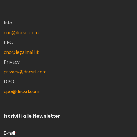
Info
dnc@dncsrl.com
PEC
dnc@legalmail.it
Privacy
privacy@dncsrl.com
DPO
dpo@dncsrl.com
Iscriviti alle Newsletter