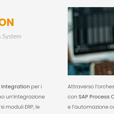
ION
& System
Integration
per i
Attraverso l’orches
no un’integrazione
con
SAP Process O
rsi moduli ERP, le
e l’automazione 