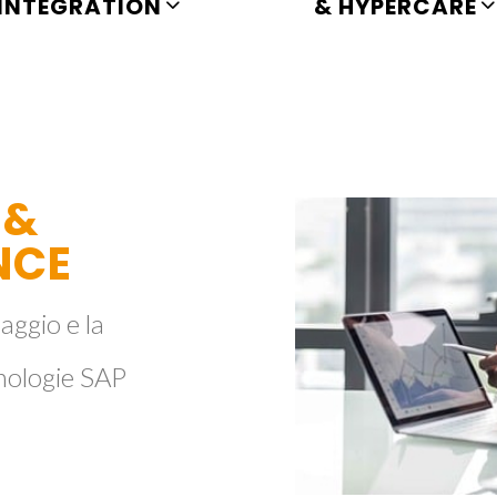
INTEGRATION
& HYPERCARE
 &
NCE
aggio e la
ologie SAP​​