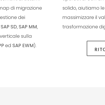
dmap di migrazione
solido, aiutiamo l
estione dei
massimizzare il val
n
SAP SD
,
SAP MM
,
trasformazione dig
verticale sulla
PP
ed
SAP EWM
).
RIT