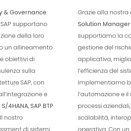
ry & Governance
Grazie alla nostra 
mi SAP supportano
Solution Manager
azione della loro
supportiamo la co
do un allineamento
gestione del rischi
 obiettivi di
applicativa, miglio
ulenza sulla
l’efficienza del si
etture SAP, con
Implementiamo be
ll’integrazione e
l’automazione e il
 S/4HANA
,
SAP BTP
processi aziendal
Il nostro
scalabilità, intero
ssment di sistemi
operativa. Con un