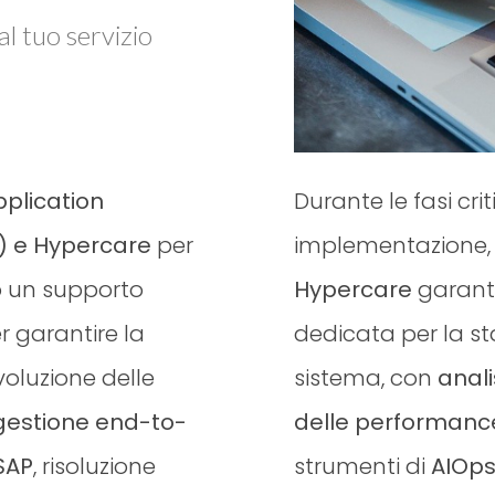
al tuo servizio
plication
Durante le fasi cri
 e Hypercare
per
implementazione, il
o un supporto
Hypercare
garanti
r garantire la
dedicata per la st
voluzione delle
sistema, con
anali
gestione end-to-
delle performanc
SAP
, risoluzione
strumenti di
AIOp