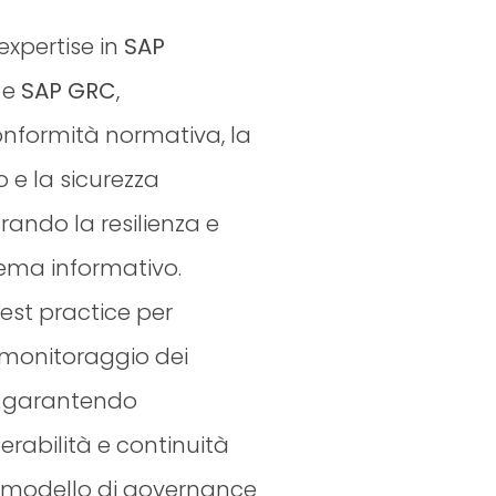
expertise in
SAP
e
SAP GRC
,
nformità normativa, la
o e la sicurezza
rando la resilienza e
stema informativo.
st practice per
 monitoraggio dei
i, garantendo
perabilità e continuità
 modello di governance