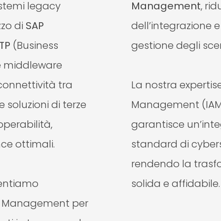
istemi legacy
Management
, ri
zzo di
SAP
dell’integrazione 
TP
(Business
gestione degli sc
e middleware
connettività tra
La nostra expertise
e soluzioni di terze
Management (IAM)
perabilità,
garantisce un’int
ce ottimali.
standard di cyber
rendendo la trasfo
entiamo
solida e affidabile.
API Management per