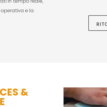
ati in tempo reale,
 operativa e la
RIT
CES &
E